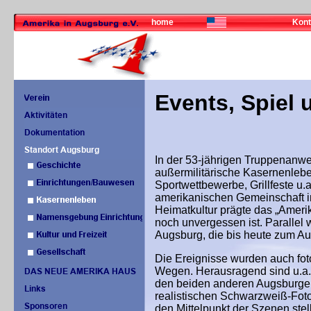
home
Kont
Events, Spiel
In der 53-jährigen Truppenanwe
außermilitärische Kasernenleben
Sportwettbewerbe, Grillfeste u.
amerikanischen Gemeinschaft 
Heimatkultur prägte das „Amerik
noch unvergessen ist. Parallel
Augsburg, die bis heute zum A
Die Ereignisse wurden auch fot
Wegen. Herausragend sind u.a. d
den beiden anderen Augsburger 
realistischen Schwarzweiß-Foto
den Mittelpunkt der Szenen stel