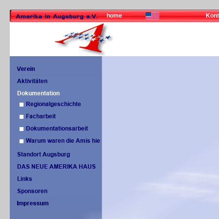
home
Kont