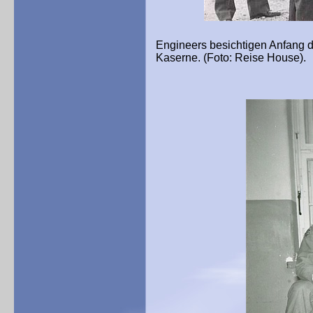
Engineers besichtigen Anfang de
Kaserne. (Foto: Reise House).