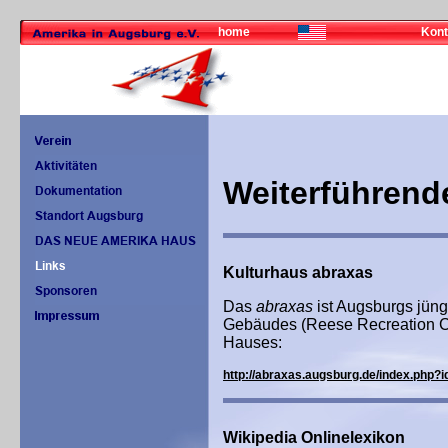
home
Kont
Weiterführend
Kulturhaus abraxas
Das
abraxas
ist Augsburgs jüng
Gebäudes (Reese Recreation Ce
Hauses:
http://abraxas.augsburg.de/index.php?
Wikipedia Onlinelexikon