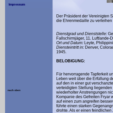
Der Präsident der Vereinigten
die Ehrenmedaille zu verleihen
Dienstgrad und Dienststelle:
Gef
Fallschirmjäger, 11. Luftlande-D
Ort und Datum:
Leyte, Philippin
Diensteintritt in:
Denver, Colorad
1945.
BELOBIGUNG:
Für hervorragende Tapferkeit un
Leben weit über die Erfüllung der
auf den in einer gut verschanz
verteidigten Stellung liegenden 
nach oben
wiederholter Anstrengungen nic
Kompanie des Gefreiten Fryar 
auf einen zum angreifen besse
führte einen starken Gegenangr
drohte. Als er einen feindliche