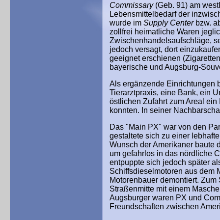
Commissary
(Geb. 91) am west
Lebensmittelbedarf der inzwis
wurde im
Supply Center
bzw. ab
zollfrei heimatliche Waren jegl
Zwischenhandelsaufschläge, se
jedoch versagt, dort einzukauf
geeignet erschienen (Zigaretten
bayerische und Augsburg-Souve
Als ergänzende Einrichtungen b
Tierarztpraxis, eine Bank, ein 
östlichen Zufahrt zum Areal ei
konnten. In seiner Nachbarscha
Das "Main PX" war von den Par
gestaltete sich zu einer lebha
Wunsch der Amerikaner baute d
um gefahrlos in das nördliche 
entpuppte sich jedoch später al
Schiffsdieselmotoren aus dem
Motorenbauer demontiert. Zum S
Straßenmitte mit einem Masche
Augsburger waren PX und Commi
Freundschaften zwischen Ameri