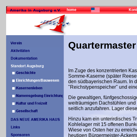
home
Kont
Quartermaster
Im Zuge des konzentrierten Ka
Somme-Kaserne (später Reese 
den südbayerischen Raum. In de
"Reichstypenspeicher" und ein
Die gewaltigen, fünfgeschossi
weiträumigen Dachstühlen und
seitlich anzufahren. Lager dies
Hinzu kam ein unterirdisches Tr
Kohlelager mit 15 offenen Bunk
Wiese von Osten her zu erreich
heutigen Bürgermeister-Ackerm