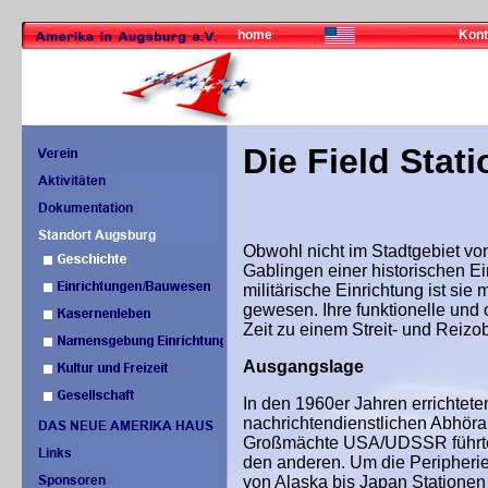
home
Kont
Die Field Stat
Obwohl nicht im Stadtgebiet vo
Gablingen einer historischen E
militärische Einrichtung ist sie
gewesen. Ihre funktionelle und 
Zeit zu einem Streit- und Reizob
Ausgangslage
In den 1960er Jahren errichtete
nachrichtendienstlichen
Abhöra
Großmächte USA/UDSSR führten 
den anderen.
U
m
die Peripheri
von Alaska bis Japan Stationen 