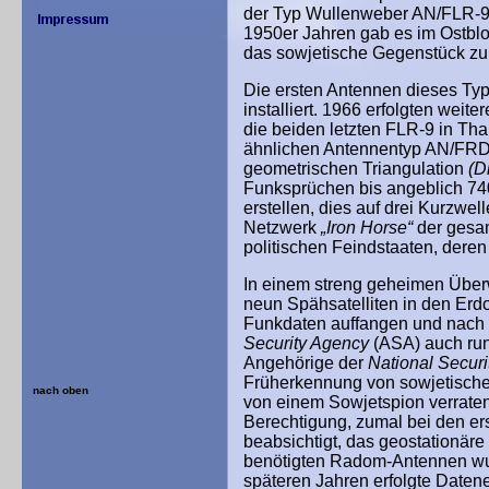
der Typ Wullenweber AN/FLR-9 
1950er Jahren gab es im Ostblo
das sowjetische Gegenstück zu
Die ersten Antennen dieses Typ
installiert. 1966 erfolgten weit
die beiden letzten FLR-9 in Th
ähnlichen Antennentyp AN/FRD-
geometrischen Triangulation
(D
Funksprüchen bis angeblich 74
erstellen, dies auf drei Kurzwe
Netzwerk
„Iron Horse“
der gesam
politischen Feindstaaten, deren
In einem streng geheimen Über
neun Spähsatelliten in den Erdo
Funkdaten auffangen und nach B
Security Agency
(ASA) auch run
Angehörige der
National Securi
Früherkennung von sowjetischen
nach oben
von einem Sowjetspion verraten 
Berechtigung, zumal bei den ers
beabsichtigt, das geostationär
benötigten Radom-Antennen wurd
späteren Jahren erfolgte Daten