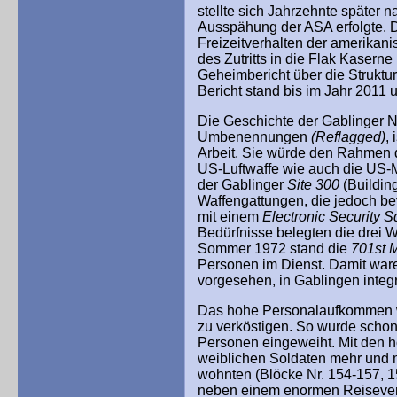
stellte sich Jahrzehnte später 
Ausspähung der ASA erfolgte. 
Freizeitverhalten der amerikan
des Zutritts in die Flak Kaserne 
Geheimbericht über die Strukt
Bericht stand bis im Jahr 2011
Die Geschichte der Gablinger N
Umbenennungen
(Reflagged)
,
Arbeit. Sie würde den Rahmen d
US-Luftwaffe wie auch die US-
der Gablinger
Site 300
(Buildin
Waffengattungen, die jedoch bev
mit einem
Electronic Security 
Bedürfnisse belegten die drei 
Sommer 1972 stand die
701st M
Personen im Dienst. Damit ware
vorgesehen, in Gablingen integr
Das hohe Personalaufkommen wa
zu verköstigen. So wurde schon
Personen eingeweiht. Mit den h
weiblichen Soldaten mehr und m
wohnten (Blöcke Nr. 154-157, 1
neben einem enormen Reiseverk