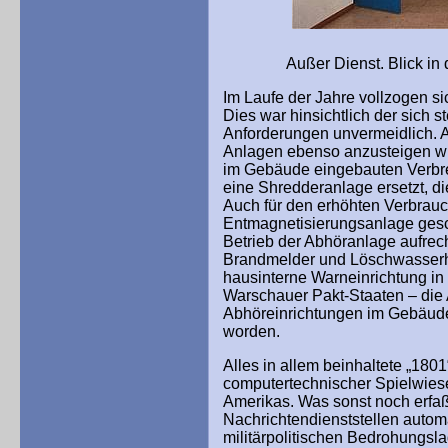
Außer Dienst. Blick in die le
Im Laufe der Jahre vollzogen 
Dies war hinsichtlich der sich 
Anforderungen unvermeidlich. A
Anlagen ebenso anzusteigen wie
im Gebäude eingebauten Verb
eine Shredderanlage ersetzt, d
Auch für den erhöhten Verbrau
Entmagnetisierungsanlage gesc
Betrieb der Abhöranlage aufrec
Brandmelder und Löschwasserh
hausinterne Warneinrichtung in 
Warschauer Pakt-Staaten – die A
Abhöreinrichtungen im Gebäude 
worden.
Alles in allem beinhaltete „180
computertechnischer Spielwiese
Amerikas. Was sonst noch erfaßt
Nachrichtendienststellen automa
militärpolitischen Bedrohungsla