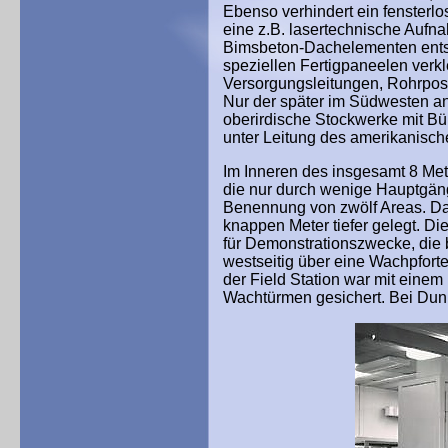
Ebenso verhindert ein fensterl
eine z.B. lasertechnische Auf
Bimsbeton-Dachelementen ent
speziellen Fertigpaneelen verk
Versorgungsleitungen, Rohrpos
Nur der später im Südwesten a
oberirdische Stockwerke mit B
unter Leitung des amerikanisc
Im Inneren des insgesamt 8 Me
die nur durch wenige Hauptgänge
Benennung von zwölf Areas. Da
knappen Meter tiefer gelegt. Di
für Demonstrationszwecke, die b
westseitig über eine Wachpfort
der Field Station war mit eine
Wachtürmen gesichert. Bei Dunke