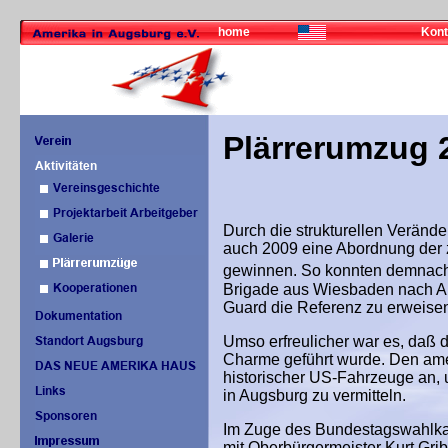
home
Kont
Plärrerumzug 
Durch die strukturellen Verände
auch 2009 eine Abordnung der zu
gewinnen. So konnten demnach 
Brigade aus Wiesbaden nach Au
Guard die Referenz zu erweise
Umso erfreulicher war es, daß 
Charme geführt wurde. Den ame
historischer US-Fahrzeuge an, 
in Augsburg zu vermitteln.
Im Zuge des Bundestagswahlkam
mit Oberbürgermeister Kurt Gri