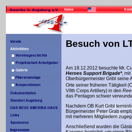
home
Kont
Besuch von L
Am 18.12.2012 besuchte Mr. C
Heroes Support Brigade*
,
mit
Oberbürgermeister Gribl seine
Orte seiner früheren Tätigkeit
VIIth
Corps Artillery) in den
Ree
das Pentagon schwer verwunde
Nachdem OB Kurt Gribl terminli
Bürgermeister Peter Grab empf
mit mehreren Mitgliedern zugeg
Anschließend wurden die Gäste 
Kaserne begleitet, um einen Bl