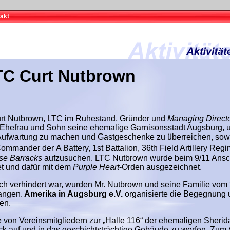
akt
TC Curt Nutbrown
urt Nutbrown, LTC im Ruhestand, Gründer und
Managing Direct
 Ehefrau und Sohn seine ehemalige Garnisonsstadt Augsburg, 
 Aufwartung zu machen und Gastgeschenke zu überreichen, sow
 (Commander der
A Battery, 1st
Battalion, 36th
Field Artillery Regi
se Barracks
aufzusuchen
. LTC Nutbrown
wurde beim 9/11 Ansc
t und dafür mit dem
Purple Heart
-Orden ausgezeichnet.
ch verhindert war, wurden Mr. Nutbrown und seine Familie vom 
angen.
Amerika in Augsburg e.V.
organisierte die Begegnung 
en.
von Vereinsmitgliedern zur „Halle 116“ der ehemaligen Sherid
ick auf und in das geschichtsträchtige Gebäude zu werfen. Zum