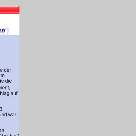
or
der
um
ie die
ment,
hlag auf
3.
und war
an
 Abschluß