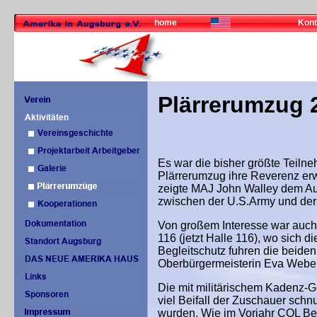
home
Kont
Plärrerumzug 
Es war die bisher größte Teilne
Plärrerumzug ihre Reverenz erw
zeigte MAJ John Walley dem Au
zwischen der U.S.Army und der 
Von großem Interesse war auch
116 (jetzt Halle 116), wo sich 
Begleitschutz fuhren die beiden
Oberbürgermeisterin Eva Weber
Die mit militärischem Kadenz-G
viel Beifall der Zuschauer schnu
wurden. Wie im Vorjahr COL Be