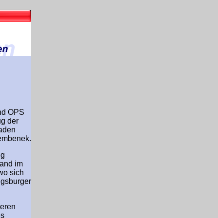
2nd OPS
ug der
baden
Bembenek.
ug
tand im
wo sich
ugsburger
teren
es