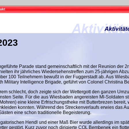
akt
2023
hgeführte Parade stand gemeinschaftlich mit der Reunion der 
hielten ihr jährliches Wiedersehenstreffen zum 25-jährigen Abz
ber 100 Teilnehmern bewußt in der Fuggerstadt ab. Aus Wies
 Military Intelligence Brigade, geführt von Colonel Christina 
rem schlecht, doch zeigte sich der Wettergott den ganzen Umz
nsten Seite. Für die aus Wiesbaden angereisten MI-Soldaten s
Mohren) eine kleine Erfrischungstheke mit Butterbrezen bereit, 
kleiden konnten. Während des Streckenverlaufs erwies das A
sten eine schon traditionelle Begeisterung.
igatorischen Hendl und einer Maß Bier wurde allerdings im spä
ter gestört. Kurz zuvor noch dirigierte COL Bembenek ein flott